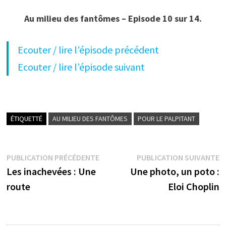
Au milieu des fantômes – Episode 10 sur 14.
Ecouter / lire l’épisode précédent
Ecouter / lire l’épisode suivant
ÉTIQUETTÉ
AU MILIEU DES FANTÔMES
POUR LE PALPITANT
Navigation
Publication
P
PUBLICATION PRÉCÉDENTE
PUBLICATION SUIVANTE
précédente :
s
Les inachevées : Une
Une photo, un poto :
de
route
Eloi Choplin
l’article